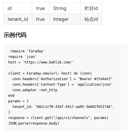
id
true
String
栏目id
tenant_id
true
Integer
站点id
示例代码
require 'faraday'

require 'json'

host = 'https://www.baklib.com/'

client = Faraday.new(url: host) do |conn|

  conn.headers['Authorization'] = "Bearer #{token}"

  conn.headers['Content-Type'] = 'application/json'

  conn.adapter :net_http

end

params = {

  tenant_id: "682c1cf8-41bf-4417-aa05-3e682fb5174b",

}

response = client.get("/api/v1/channels", params)
