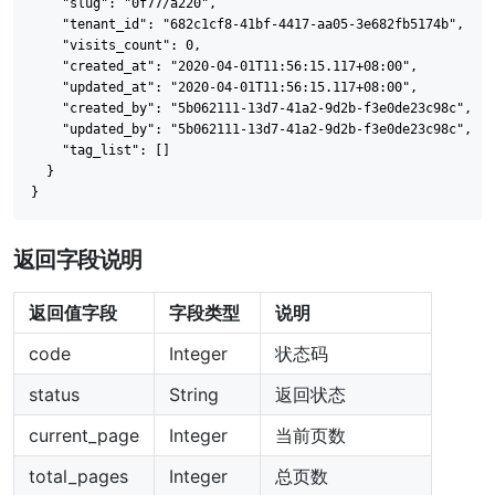
    "slug": "0f77/a220",

    "tenant_id": "682c1cf8-41bf-4417-aa05-3e682fb5174b",

    "visits_count": 0,

    "created_at": "2020-04-01T11:56:15.117+08:00",

    "updated_at": "2020-04-01T11:56:15.117+08:00",

    "created_by": "5b062111-13d7-41a2-9d2b-f3e0de23c98c",

    "updated_by": "5b062111-13d7-41a2-9d2b-f3e0de23c98c",

    "tag_list": []

  }

返回字段说明
返回值字段
字段类型
说明
code
Integer
状态码
status
String
返回状态
current_page
Integer
当前页数
total_pages
Integer
总页数