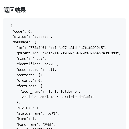
返回结果
{

  "code": 0,

  "status": "success",

  "message": {

    "id": "778a8f61-4cc1-4a97-a8fd-4a7bab3919f5",

    "parent_id": "24fc71a6-a939-45a8-9fa3-65e57e3d10d0",

    "name": "ruby",

    "identifier": "a220",

    "description": null,

    "content": {},

    "ordinal": 0,

    "features": {

      "icon_name": "fa fa-folder-o",

      "article_template": "article.default"

    },

    "status": 1,

    "status_name": "发布",

    "kind": 1,

    "kind_name": "栏目",
