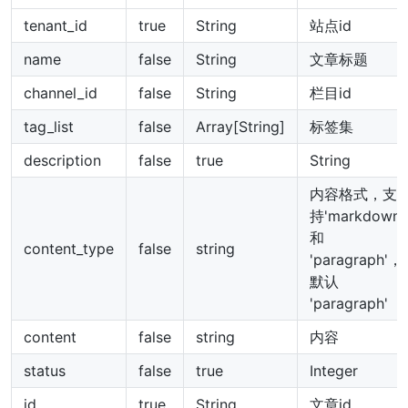
tenant_id
true
String
站点id
name
false
String
文章标题
channel_id
false
String
栏目id
tag_list
false
Array[String]
标签集
description
false
true
String
内容格式，支
持'markdown'
和
content_type
false
string
'paragraph'，
默认
'paragraph'
content
false
string
内容
status
false
true
Integer
id
true
String
文章id