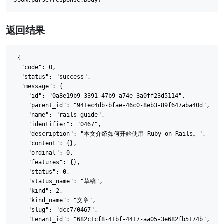
返回结果
{

  "code": 0,

  "status": "success",

  "message": {

    "id": "0a8e19b9-3391-47b9-a74e-3a0ff23d5114",

    "parent_id": "941ec4db-bfae-46c0-8eb3-89f647aba40d",

    "name": "rails guide",

    "identifier": "0467",

    "description": "本文介绍如何开始使用 Ruby on Rails。",

    "content": {},

    "ordinal": 0,

    "features": {},

    "status": 0,

    "status_name": "草稿",

    "kind": 2,

    "kind_name": "文章",

    "slug": "dcc7/0467",

    "tenant_id": "682c1cf8-41bf-4417-aa05-3e682fb5174b",
