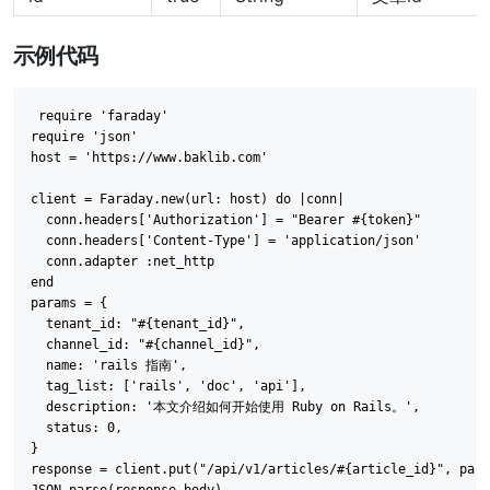
示例代码
require 'faraday'

require 'json'

host = 'https://www.baklib.com'

client = Faraday.new(url: host) do |conn|

  conn.headers['Authorization'] = "Bearer #{token}"

  conn.headers['Content-Type'] = 'application/json'

  conn.adapter :net_http

end

params = {

  tenant_id: "#{tenant_id}",

  channel_id: "#{channel_id}",

  name: 'rails 指南',

  tag_list: ['rails', 'doc', 'api'],

  description: '本文介绍如何开始使用 Ruby on Rails。',

  status: 0,

}

response = client.put("/api/v1/articles/#{article_id}", para