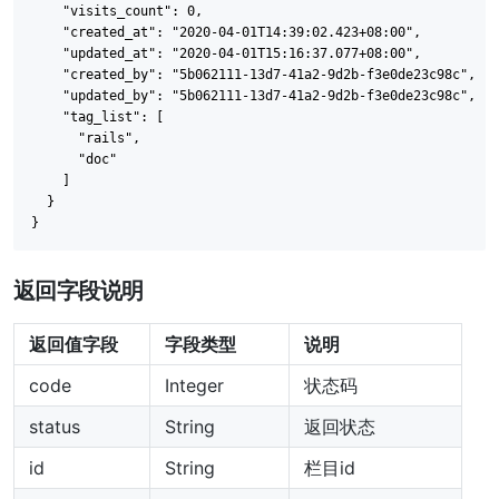
    "visits_count": 0,

    "created_at": "2020-04-01T14:39:02.423+08:00",

    "updated_at": "2020-04-01T15:16:37.077+08:00",

    "created_by": "5b062111-13d7-41a2-9d2b-f3e0de23c98c",

    "updated_by": "5b062111-13d7-41a2-9d2b-f3e0de23c98c",

    "tag_list": [

      "rails",

      "doc"

    ]

  }

返回字段说明
返回值字段
字段类型
说明
code
Integer
状态码
status
String
返回状态
id
String
栏目id